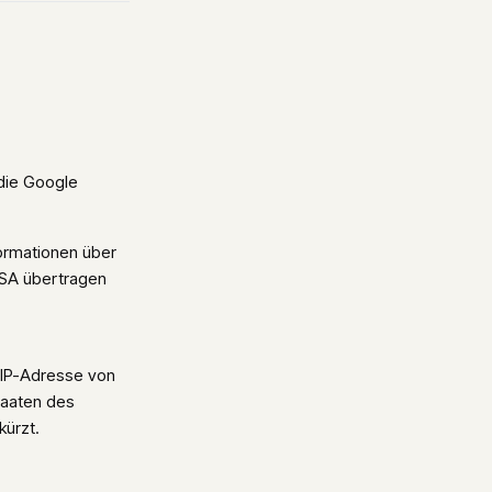
 die Google
ormationen über
USA übertragen
e IP-Adresse von
taaten des
ürzt.