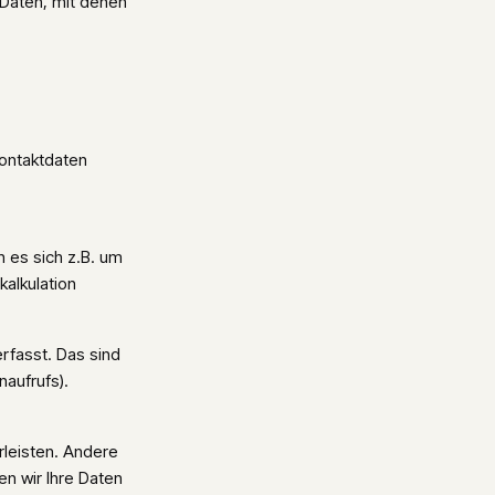
Daten, mit denen
Kontaktdaten
n es sich z.B. um
kalkulation
fasst. Das sind
naufrufs).
rleisten. Andere
n wir Ihre Daten