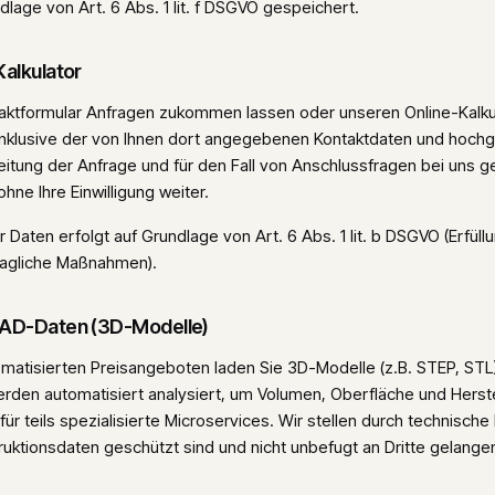
lage von Art. 6 Abs. 1 lit. f DSGVO gespeichert.
Kalkulator
aktformular Anfragen zukommen lassen oder unseren Online-Kalkul
nklusive der von Ihnen dort angegebenen Kontaktdaten und hoch
itung der Anfrage und für den Fall von Anschlussfragen bei uns g
hne Ihre Einwilligung weiter.
 Daten erfolgt auf Grundlage von Art. 6 Abs. 1 lit. b DSGVO (Erfüll
ragliche Maßnahmen).
CAD-Daten (3D-Modelle)
omatisierten Preisangeboten laden Sie 3D-Modelle (z.B. STEP, STL
rden automatisiert analysiert, um Volumen, Oberfläche und Herste
rfür teils spezialisierte Microservices. Wir stellen durch technis
truktionsdaten geschützt sind und nicht unbefugt an Dritte gelange