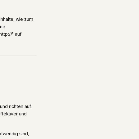
Inhalte, wie zum
ine
tp://" auf
und richten auf
ffektiver und
otwendig sind,