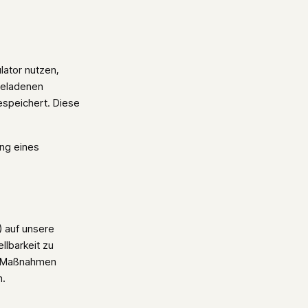
ator nutzen,
geladenen
espeichert. Diese
ung eines
) auf unsere
llbarkeit zu
che Maßnahmen
n.