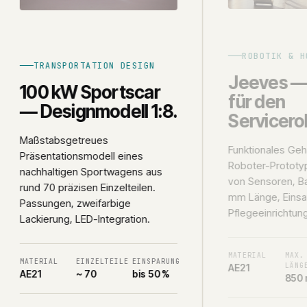
ROBOTIK & H
TRANSPORTATION DESIGN
Jeeves —
100 kW Sportscar
für den
— Designmodell 1:8.
Servicero
Maßstabsgetreues
Funktionales Geh
Präsentationsmodell eines
Roboter-Prototyp
nachhaltigen Sportwagens aus
von Sensoren, Ba
rund 70 präzisen Einzelteilen.
mm Länge, Einsat
Passungen, zweifarbige
Pflegeeinrichtun
Lackierung, LED-Integration.
MATERIAL
MAX.
MATERIAL
EINZELTEILE
EINSPARUNG
LÄNG
AE21
AE21
~ 70
bis 50 %
850