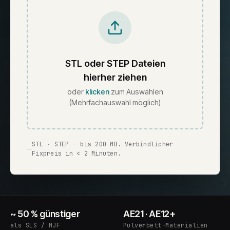
STL oder STEP Dateien
hierher ziehen
oder
klicken
zum Auswählen
(Mehrfachauswahl möglich)
STL · STEP — bis 200 MB. Verbindlicher
Fixpreis in < 2 Minuten.
~ 50 % günstiger
AE21 · AE12+
als SLS / MJF
Pulverbett-Materialien