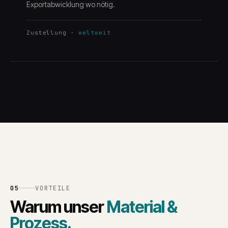
Exportabwicklung wo nötig.
Zustellung
·
weltweit
05
VORTEILE
Warum unser
Material &
Prozess.