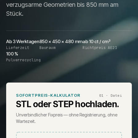
verzugsarme Geometrien bis 850 mm am
Stück.
Ab 3 Werktagen
850 × 450 × 480 mm
ab 10 ct / cm³
Lieferzeit
Bauraum
Richtpreis AE21
100 %
Pulverrecycling
SOFORTPREIS-KALKULATOR
01 · Datei
STL oder STEP hochladen.
Unverbindlicher Fixpreis — ohne Registrierung, ohne
Wartezeit.