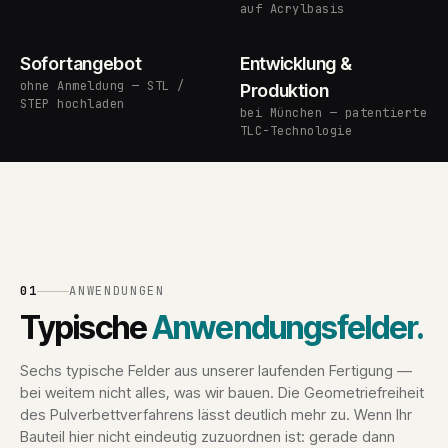
auf Acrylbasis
Sofortangebot
Entwicklung &
ohne Anmeldung — STL /
Produktion
STEP hochladen
bei München — patentierte
TLC-Technologie
01
ANWENDUNGEN
Typische
Anwendungsfelder.
Sechs typische Felder aus unserer laufenden Fertigung —
bei weitem nicht alles, was wir bauen. Die Geometriefreiheit
des Pulverbettverfahrens lässt deutlich mehr zu. Wenn Ihr
Bauteil hier nicht eindeutig zuzuordnen ist: gerade dann