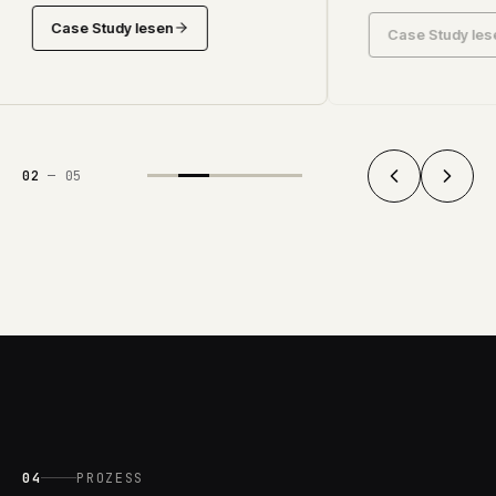
Case Study lesen
Case Study les
02
—
05
04
PROZESS