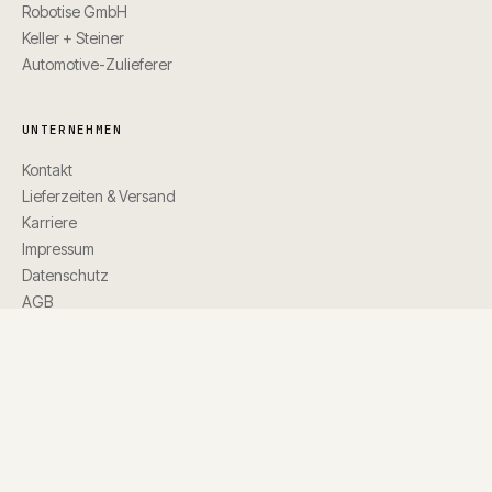
Robotise GmbH
Keller + Steiner
Automotive-Zulieferer
UNTERNEHMEN
Kontakt
Lieferzeiten & Versand
Karriere
Impressum
Datenschutz
AGB
©
2026
Additive Elements GmbH
TLC · patentiert · Made in Germany